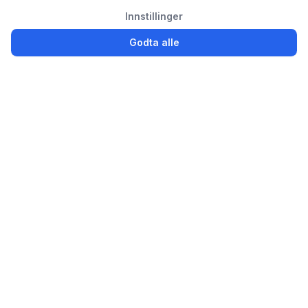
Innstillinger
Godta alle
Logg inn
Registrer
Partsly.no
Finn, kjøp og selg bildeler enkelt for privatpersoner og
bedrifter
Bildeler til salgs
Selg brukte bildeler
Avansert søk
Bedrift / Bilopphuggeri
Ønskes kjøpt