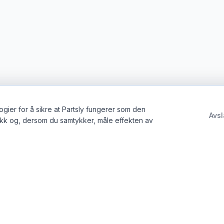
gier for å sikre at Partsly fungerer som den
Avsl
ikk og, dersom du samtykker, måle effekten av
tte
Juridisk