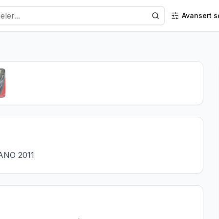
Avansert s
1
/
6
ANO 2011