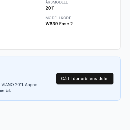
ÅRSMODELL
2011
MODELLKODE
W639 Fase 2
Gå til donorbilens deler
 VIANO 2011
. Aapne
e bil.