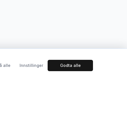
å alle
Innstillinger
Godta alle
System