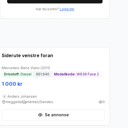
Har du konto?
Logg inn
Brukt - god tilstand
Siderute venstre foran
Mercedes-Benz
Viano
(
2011
)
Drivstoff:
Diesel
651.940
Modellkode:
W639 Fase 2
1 000 kr
Anders Johansen
A
Heggedal
Hentes/Sendes
0
Se annonse
Brukt - god tilstand