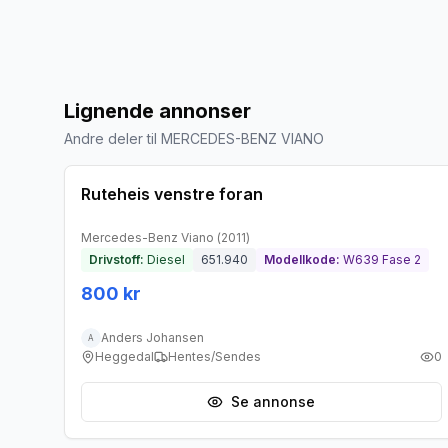
Lignende annonser
Andre deler til MERCEDES-BENZ VIANO
Brukt - god tilstand
Ruteheis venstre foran
Mercedes-Benz
Viano
(
2011
)
Drivstoff:
Diesel
651.940
Modellkode:
W639 Fase 2
800 kr
Anders Johansen
A
Heggedal
Hentes/Sendes
0
Se annonse
Brukt - god tilstand