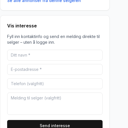
Se alle annonser fra denne
selgeren
Vis interesse
Fyll inn kontaktinfo og send en melding direkte til
selger – uten å logge inn.
Send interesse