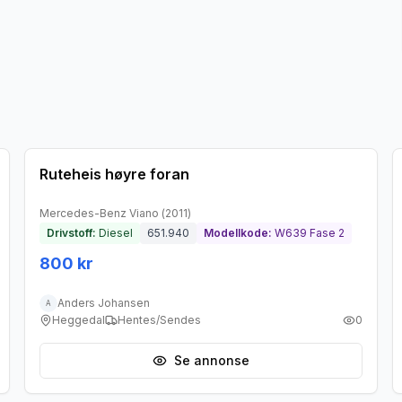
Brukt - god tilstand
Ruteheis høyre foran
Mercedes-Benz
Viano
(
2011
)
Drivstoff:
Diesel
651.940
Modellkode:
W639 Fase 2
800 kr
Anders Johansen
A
Heggedal
Hentes/Sendes
0
Se annonse
Brukt - god tilstand