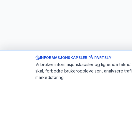
INFORMASJONSKAPSLER PÅ PARTSLY
Vi bruker informasjonskapsler og lignende teknolo
skal, forbedre brukeropplevelsen, analysere traf
markedsføring.
Partsly.no
Brukerstø