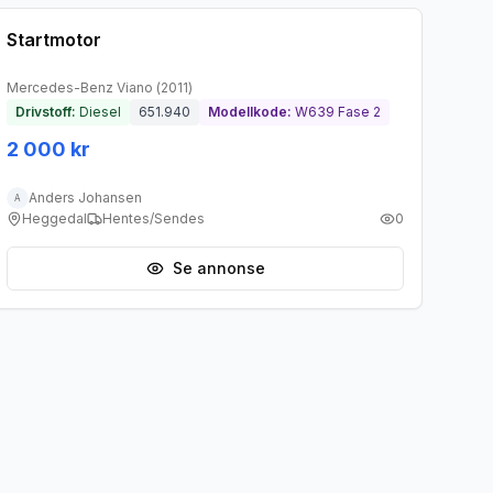
Startmotor
Mercedes-Benz
Viano
(
2011
)
Drivstoff:
Diesel
651.940
Modellkode:
W639 Fase 2
2 000 kr
Anders Johansen
A
Heggedal
Hentes/Sendes
0
Se annonse