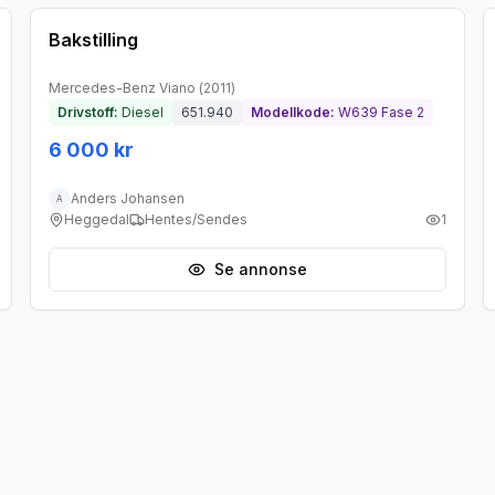
Bakstilling
Mercedes-Benz
Viano
(
2011
)
Drivstoff:
Diesel
651.940
Modellkode:
W639 Fase 2
6 000 kr
Anders Johansen
A
Heggedal
Hentes/Sendes
1
Se annonse