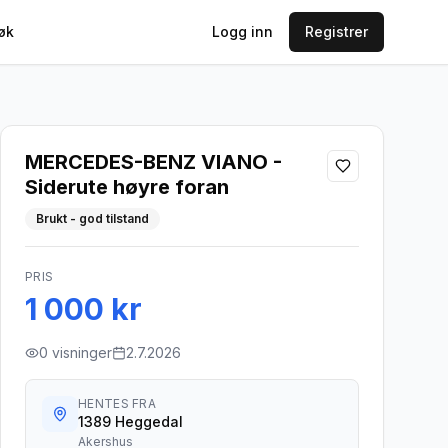
øk
Logg inn
Registrer
MERCEDES-BENZ VIANO -
Siderute høyre foran
Brukt - god tilstand
PRIS
1 000 kr
0
visninger
2.7.2026
HENTES FRA
1389 Heggedal
Akershus