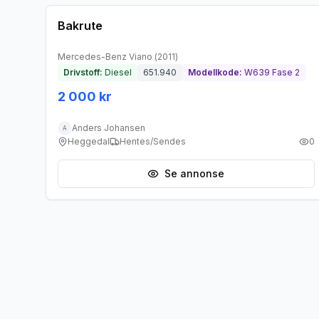
Bakrute
Mercedes-Benz
Viano
(
2011
)
Drivstoff:
Diesel
651.940
Modellkode:
W639 Fase 2
2 000 kr
Anders Johansen
A
Heggedal
Hentes/Sendes
0
Se annonse