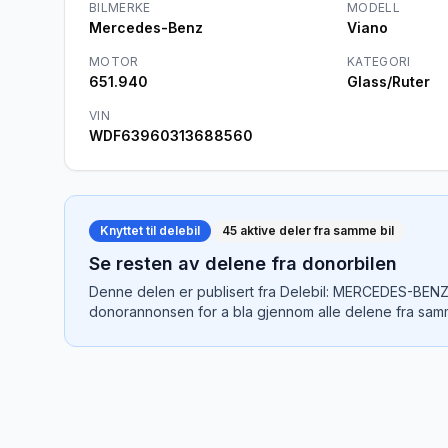
BILMERKE
MODELL
Mercedes-Benz
Viano
MOTOR
KATEGORI
651.940
Glass/Ruter
VIN
WDF63960313688560
Knyttet til delebil
45
aktive deler fra samme bil
Se resten av delene fra donorbilen
Denne delen er publisert fra
Delebil: MERCEDES-BENZ
donorannonsen for a bla gjennom alle delene fra samm