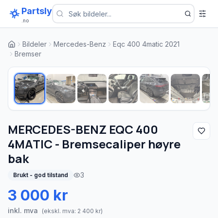
Partsly
.no
Bildeler
Mercedes-Benz
Eqc 400 4matic 2021
Bremser
1
/
10
MERCEDES-BENZ EQC 400
4MATIC - Bremsecaliper høyre
bak
3
Brukt - god tilstand
3 000 kr
inkl. mva
(ekskl. mva:
2 400
kr)