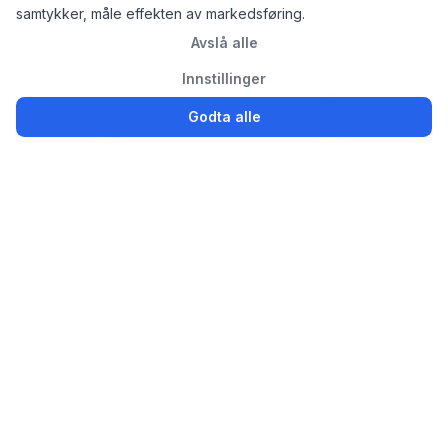
samtykker, måle effekten av markedsføring.
Avslå alle
Innstillinger
Godta alle
Logg inn
Registrer
Partsly.no
Finn, kjøp og selg bildeler enkelt for privatpersoner og
bedrifter
Bildeler til salgs
Selg brukte bildeler
Avansert søk