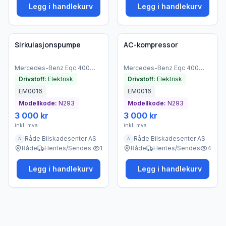
Legg i handlekurv
Legg i handlekurv
Brukt - god tilstand
Brukt - god tilstand
Bedrift
Bedrift
Sirkulasjonspumpe
AC-kompressor
Mercedes-Benz
Eqc 400
Mercedes-Benz
Eqc 400
4matic
(
2021
)
4matic
(
2021
)
Drivstoff:
Elektrisk
Drivstoff:
Elektrisk
EM0016
EM0016
Modellkode:
N293
Modellkode:
N293
3 000 kr
3 000 kr
inkl. mva
inkl. mva
Råde Bilskadesenter AS
Råde Bilskadesenter AS
A
A
Råde
Hentes/Sendes
1
Råde
Hentes/Sendes
4
Legg i handlekurv
Legg i handlekurv