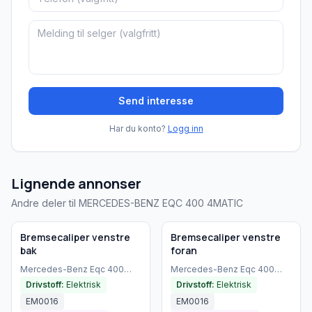
Send interesse
Har du konto?
Logg inn
Lignende annonser
Andre deler til MERCEDES-BENZ EQC 400 4MATIC
Brukt - god tilstand
Brukt - god tilstand
Bedrift
Bedrift
Bremsecaliper venstre
Bremsecaliper venstre
bak
foran
Mercedes-Benz
Eqc 400
Mercedes-Benz
Eqc 400
4matic
(
2021
)
4matic
(
2021
)
Drivstoff:
Elektrisk
Drivstoff:
Elektrisk
EM0016
EM0016