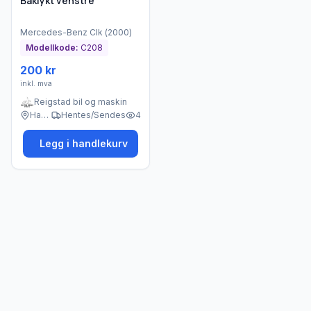
Baklykt venstre
Mercedes-Benz
Clk
(
2000
)
Modellkode:
C208
200 kr
inkl. mva
Reigstad bil og maskin
Haukeland
Hentes/Sendes
4
Legg i handlekurv