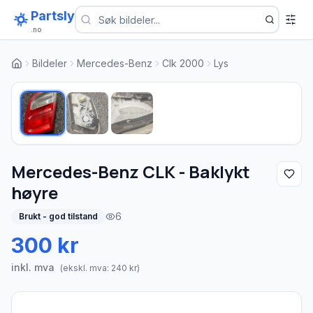
Partsly
.no
Bildeler
Mercedes-Benz
Clk 2000
Lys
1
/
3
Mercedes-Benz CLK - Baklykt
høyre
6
Brukt - god tilstand
300 kr
inkl. mva
(ekskl. mva:
240
kr)