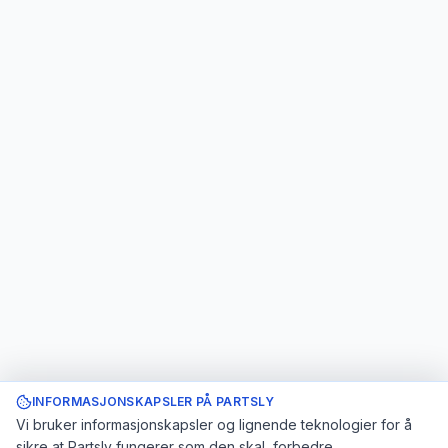
INFORMASJONSKAPSLER PÅ PARTSLY
Vi bruker informasjonskapsler og lignende teknologier for å
sikre at Partsly fungerer som den skal, forbedre