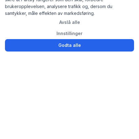
brukeropplevelsen, analysere trafikk og, dersom du
samtykker, måle effekten av markedsføring.
Avslå alle
Innstillinger
Godta alle
Logg inn
Registrer
Partsly.no
Finn, kjøp og selg bildeler enkelt for privatpersoner og
bedrifter
Bildeler til salgs
Selg brukte bildeler