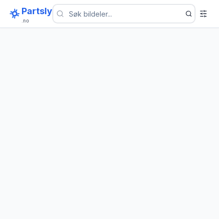
Partsly
.no