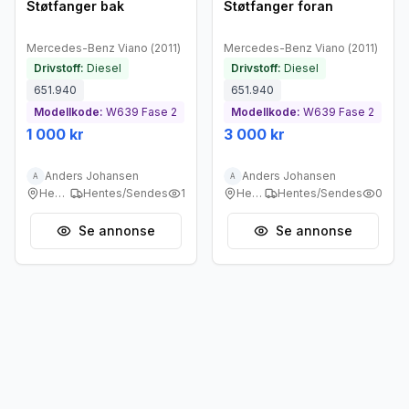
Støtfanger bak
Støtfanger foran
Mercedes-Benz
Viano
(
2011
)
Mercedes-Benz
Viano
(
2011
)
Drivstoff:
Diesel
Drivstoff:
Diesel
651.940
651.940
Modellkode:
W639 Fase 2
Modellkode:
W639 Fase 2
1 000 kr
3 000 kr
Anders Johansen
Anders Johansen
A
A
Heggedal
Hentes/Sendes
1
Heggedal
Hentes/Sendes
0
Se annonse
Se annonse