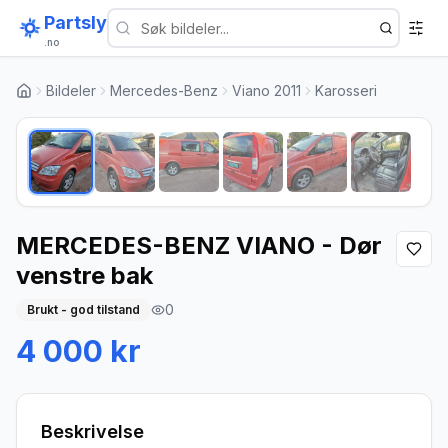
Partsly
.no
Bildeler
Mercedes-Benz
Viano 2011
Karosseri
1
/
6
MERCEDES-BENZ VIANO - Dør
venstre bak
0
Brukt - god tilstand
4 000 kr
Beskrivelse