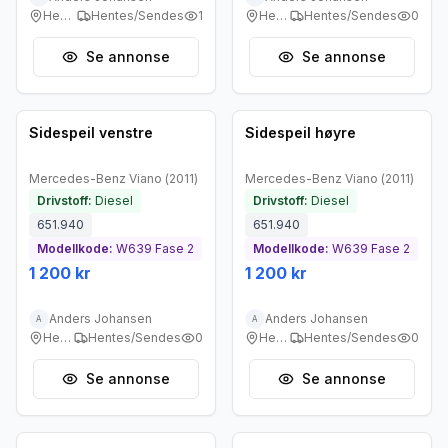
Heggedal
Hentes/Sendes
1
Heggedal
Hentes/Sendes
0
Se annonse
Se annonse
Brukt - god tilstand
Brukt - god tilstand
Sidespeil venstre
Sidespeil høyre
Mercedes-Benz
Viano
(
2011
)
Mercedes-Benz
Viano
(
2011
)
Drivstoff:
Diesel
Drivstoff:
Diesel
651.940
651.940
Modellkode:
W639 Fase 2
Modellkode:
W639 Fase 2
1 200 kr
1 200 kr
Anders Johansen
Anders Johansen
A
A
Heggedal
Hentes/Sendes
0
Heggedal
Hentes/Sendes
0
Se annonse
Se annonse
Brukt - god tilstand
Brukt - god tilstand