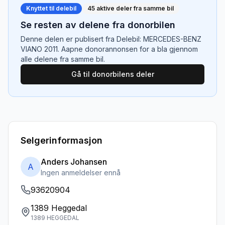
Knyttet til delebil
45
aktive deler fra samme bil
Se resten av delene fra donorbilen
Denne delen er publisert fra
Delebil: MERCEDES-BENZ
VIANO 2011
. Aapne donorannonsen for a bla gjennom
alle delene fra samme bil.
Gå til donorbilens deler
Selgerinformasjon
Anders Johansen
A
Ingen anmeldelser ennå
93620904
1389 Heggedal
1389 HEGGEDAL