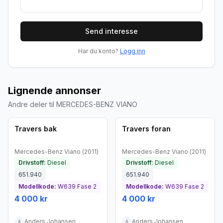
Send interesse
Har du konto?
Logg inn
Lignende annonser
Andre deler til MERCEDES-BENZ VIANO
Brukt - god tilstand
Brukt - god tilstand
Travers bak
Travers foran
Mercedes-Benz
Viano
(
2011
)
Mercedes-Benz
Viano
(
2011
)
Drivstoff:
Diesel
Drivstoff:
Diesel
651.940
651.940
Modellkode:
W639 Fase 2
Modellkode:
W639 Fase 2
4 000 kr
4 000 kr
Anders Johansen
Anders Johansen
A
A