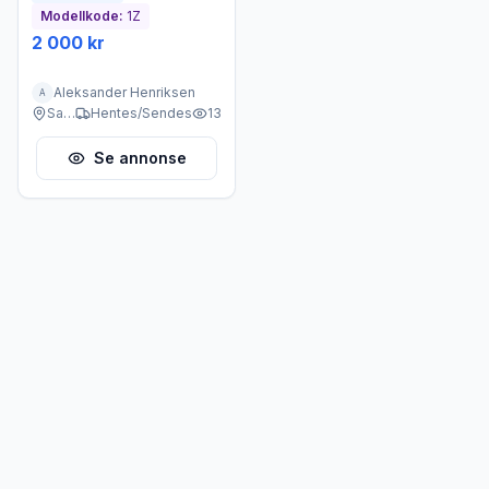
Modellkode:
1Z
2 000 kr
Aleksander Henriksen
A
Saltstraumen
Hentes/Sendes
13
Se annonse