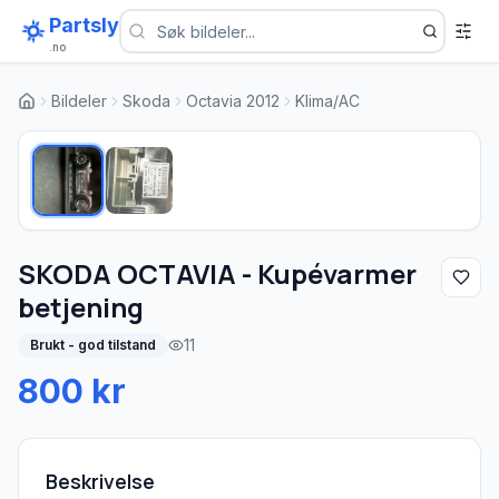
Partsly
.no
Bildeler
Skoda
Octavia 2012
Klima/AC
1
/
2
SKODA OCTAVIA - Kupévarmer
betjening
11
Brukt - god tilstand
800 kr
Beskrivelse