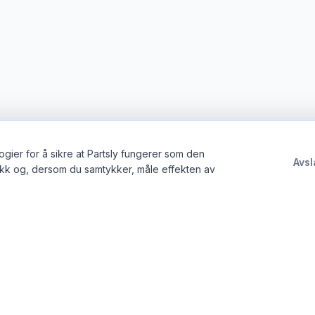
gier for å sikre at Partsly fungerer som den
Avsl
ikk og, dersom du samtykker, måle effekten av
tte
Juridisk