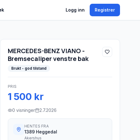
øk
Logg inn
Registrer
MERCEDES-BENZ VIANO -
Bremsecaliper venstre bak
Brukt - god tilstand
PRIS
1 500 kr
0
visninger
2.7.2026
HENTES FRA
1389 Heggedal
Akershus