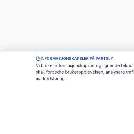
INFORMASJONSKAPSLER PÅ PARTSLY
Vi bruker informasjonskapsler og lignende teknolo
skal, forbedre brukeropplevelsen, analysere traf
markedsføring.
Partsly.no
Brukerstø