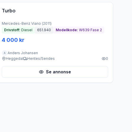
Turbo
Mercedes-Benz
Viano
(
2011
)
Drivstoff:
Diesel
651.940
Modellkode:
W639 Fase 2
4 000 kr
Anders Johansen
A
Heggedal
Hentes/Sendes
0
Se annonse