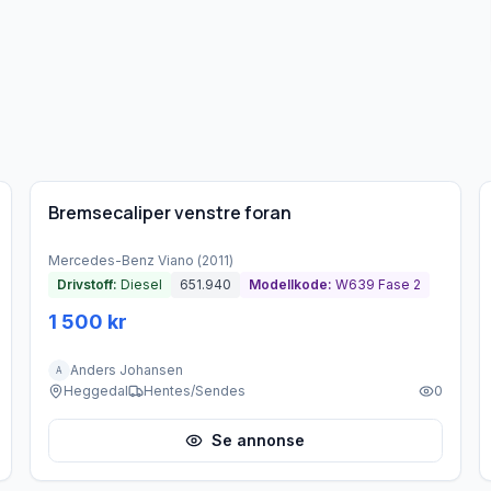
Brukt - god tilstand
Bremsecaliper venstre foran
Mercedes-Benz
Viano
(
2011
)
Drivstoff:
Diesel
651.940
Modellkode:
W639 Fase 2
1 500 kr
Anders Johansen
A
Heggedal
Hentes/Sendes
0
Se annonse
Brukt - god tilstand