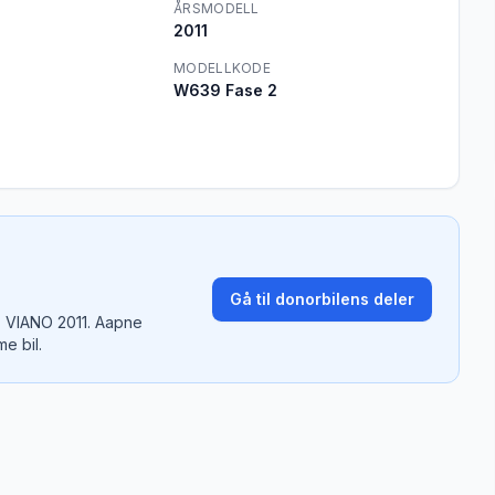
ÅRSMODELL
2011
MODELLKODE
W639 Fase 2
Gå til donorbilens deler
 VIANO 2011
. Aapne
e bil.