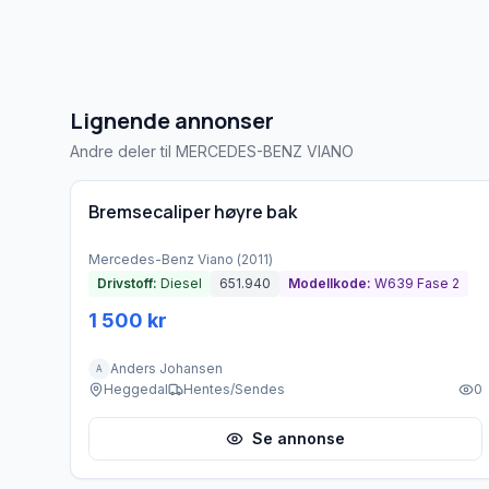
Lignende annonser
Andre deler til MERCEDES-BENZ VIANO
Brukt - god tilstand
Bremsecaliper høyre bak
Mercedes-Benz
Viano
(
2011
)
Drivstoff:
Diesel
651.940
Modellkode:
W639 Fase 2
1 500 kr
Anders Johansen
A
Heggedal
Hentes/Sendes
0
Se annonse
Brukt - god tilstand