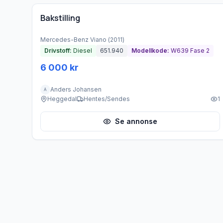
Bakstilling
Mercedes-Benz
Viano
(
2011
)
Drivstoff:
Diesel
651.940
Modellkode:
W639 Fase 2
6 000 kr
Anders Johansen
A
Heggedal
Hentes/Sendes
1
Se annonse