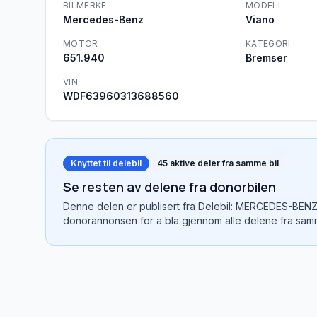
BILMERKE
MODELL
Mercedes-Benz
Viano
MOTOR
KATEGORI
651.940
Bremser
VIN
WDF63960313688560
Knyttet til delebil
45
aktive deler fra samme bil
Se resten av delene fra donorbilen
Denne delen er publisert fra
Delebil: MERCEDES-BENZ
donorannonsen for a bla gjennom alle delene fra samm