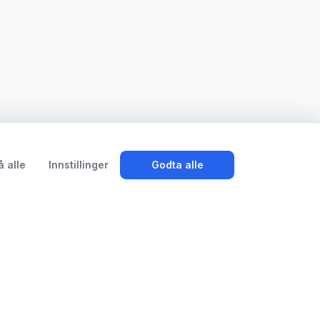
å alle
Innstillinger
Godta alle
System