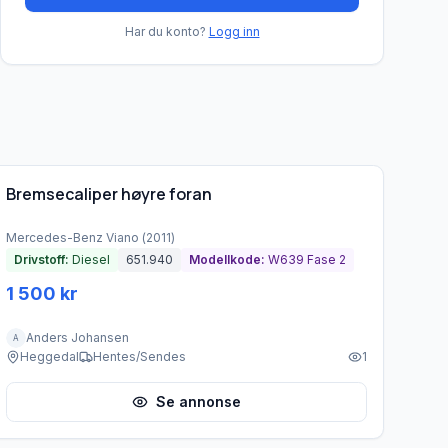
Har du konto?
Logg inn
Brukt - god tilstand
Bremsecaliper høyre foran
Mercedes-Benz
Viano
(
2011
)
Drivstoff:
Diesel
651.940
Modellkode:
W639 Fase 2
1 500 kr
Anders Johansen
A
Heggedal
Hentes/Sendes
1
Se annonse
Brukt - god tilstand