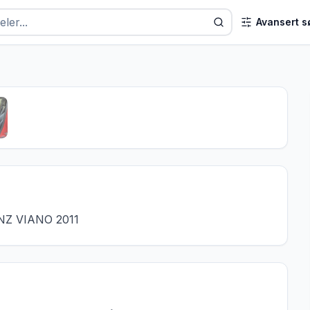
Avansert s
1
/
6
ENZ VIANO 2011