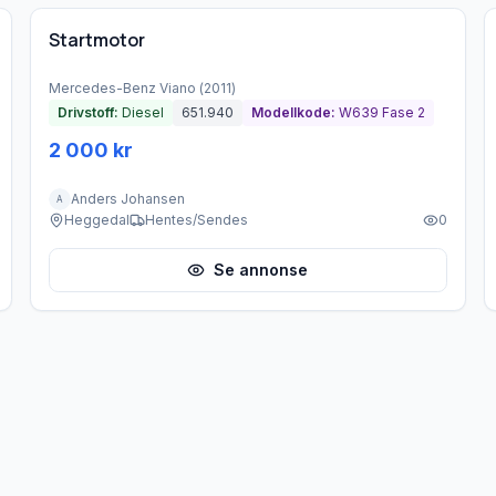
Startmotor
Mercedes-Benz
Viano
(
2011
)
Drivstoff:
Diesel
651.940
Modellkode:
W639 Fase 2
2 000 kr
Anders Johansen
A
Heggedal
Hentes/Sendes
0
Se annonse