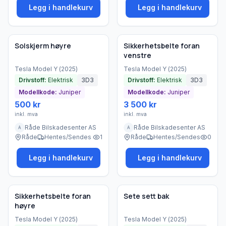
Legg i handlekurv
Legg i handlekurv
Brukt - som ny
Brukt - som ny
Bedrift
Bedrift
Solskjerm høyre
Sikkerhetsbelte foran
venstre
Tesla
Model Y
(
2025
)
Tesla
Model Y
(
2025
)
Drivstoff:
Elektrisk
3D3
Drivstoff:
Elektrisk
3D3
Modellkode:
Juniper
Modellkode:
Juniper
500 kr
3 500 kr
inkl. mva
inkl. mva
Råde Bilskadesenter AS
Råde Bilskadesenter AS
A
A
Råde
Hentes/Sendes
1
Råde
Hentes/Sendes
0
Legg i handlekurv
Legg i handlekurv
Brukt - som ny
Brukt - som ny
Bedrift
Bedrift
Sikkerhetsbelte foran
Sete sett bak
høyre
Tesla
Model Y
(
2025
)
Tesla
Model Y
(
2025
)