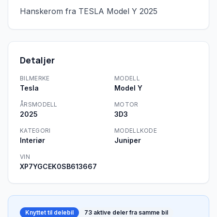
Hanskerom fra TESLA Model Y 2025
Detaljer
BILMERKE
MODELL
Tesla
Model Y
ÅRSMODELL
MOTOR
2025
3D3
KATEGORI
MODELLKODE
Interiør
Juniper
VIN
XP7YGCEK0SB613667
Knyttet til delebil
73
aktive deler fra samme bil