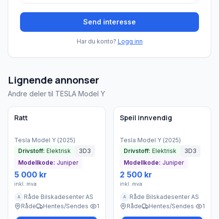
Send interesse
Har du konto?
Logg inn
Lignende annonser
Andre deler til TESLA Model Y
Brukt - som ny
Brukt - som ny
Bedrift
Bedrift
Ratt
Speil innvendig
Tesla
Model Y
(
2025
)
Tesla
Model Y
(
2025
)
Drivstoff:
Elektrisk
3D3
Drivstoff:
Elektrisk
3D3
Modellkode:
Juniper
Modellkode:
Juniper
5 000 kr
2 500 kr
inkl. mva
inkl. mva
Råde Bilskadesenter AS
Råde Bilskadesenter AS
A
A
Råde
Hentes/Sendes
1
Råde
Hentes/Sendes
1