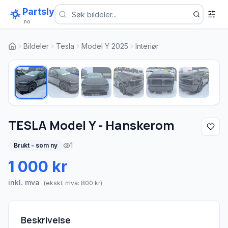
Partsly
.no
Bildeler
Tesla
Model Y 2025
Interiør
1
/
6
TESLA Model Y - Hanskerom
1
Brukt - som ny
1 000 kr
inkl. mva
(ekskl. mva:
800
kr)
Beskrivelse