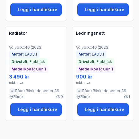
Legg i handlekurv
Legg i handlekurv
Brukt - god tilstand
Brukt - god tilstand
Bedrift
Bedrift
Radiator
Ledningsnett
Volvo
Xc40
(
2023
)
Volvo
Xc40
(
2023
)
Motor:
EAD3.1
Motor:
EAD3.1
Drivstoff:
Elektrisk
Drivstoff:
Elektrisk
Modellkode:
Gen 1
Modellkode:
Gen 1
3 490 kr
900 kr
inkl. mva
inkl. mva
Råde Bilskadesenter AS
Råde Bilskadesenter AS
A
A
Råde
0
Råde
1
Legg i handlekurv
Legg i handlekurv