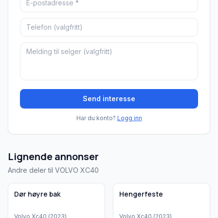
Send interesse
Har du konto?
Logg inn
Lignende annonser
Andre deler til VOLVO XC40
Brukt - god tilstand
Brukt - god tilstand
Bedrift
Bedrift
Dør høyre bak
Hengerfeste
Volvo
Xc40
(
2023
)
Volvo
Xc40
(
2023
)