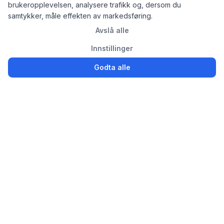
brukeropplevelsen, analysere trafikk og, dersom du
samtykker, måle effekten av markedsføring.
Avslå alle
Innstillinger
Godta alle
Logg inn
Registrer
Partsly.no
Finn, kjøp og selg bildeler enkelt for privatpersoner og
bedrifter
Bildeler til salgs
Selg brukte bildeler