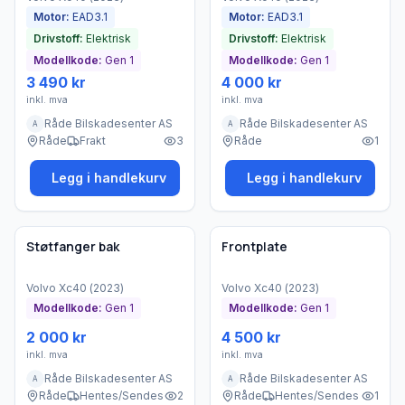
Motor:
EAD3.1
Motor:
EAD3.1
Drivstoff:
Elektrisk
Drivstoff:
Elektrisk
Modellkode:
Gen 1
Modellkode:
Gen 1
3 490 kr
4 000 kr
inkl. mva
inkl. mva
Råde Bilskadesenter AS
Råde Bilskadesenter AS
A
A
Råde
Frakt
3
Råde
1
Legg i handlekurv
Legg i handlekurv
Brukt - akseptabel tilstand
Brukt - god tilstand
Bedrift
Bedrift
Støtfanger bak
Frontplate
Volvo
Xc40
(
2023
)
Volvo
Xc40
(
2023
)
Modellkode:
Gen 1
Modellkode:
Gen 1
2 000 kr
4 500 kr
inkl. mva
inkl. mva
Råde Bilskadesenter AS
Råde Bilskadesenter AS
A
A
Råde
Hentes/Sendes
2
Råde
Hentes/Sendes
1