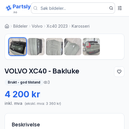
Partsly
.no
Bildeler
Volvo
Xc40 2023
Karosseri
1
/
5
VOLVO XC40 - Bakluke
3
Brukt - god tilstand
4 200 kr
inkl. mva
(ekskl. mva:
3 360
kr)
Beskrivelse