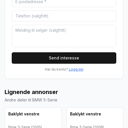
Send interesse
Har du konto?
Logg inn
Lignende annonser
Andre deler til BMW 5-Serie
Brukt - god tilstand
Brukt - god tilstand
Bedrift
Bedrift
Baklykt venstre
Baklykt venstre
Bmw
3-Serie
(
2005
)
Bmw
3-Serie
(
2008
)