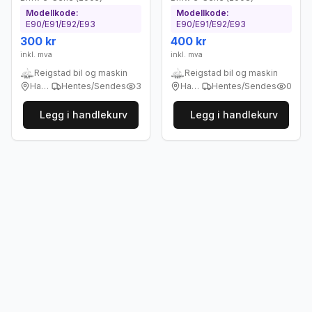
Modellkode:
Modellkode:
E90/E91/E92/E93
E90/E91/E92/E93
300 kr
400 kr
inkl. mva
inkl. mva
Reigstad bil og maskin
Reigstad bil og maskin
Haukeland
Hentes/Sendes
3
Haukeland
Hentes/Sendes
0
Legg i handlekurv
Legg i handlekurv