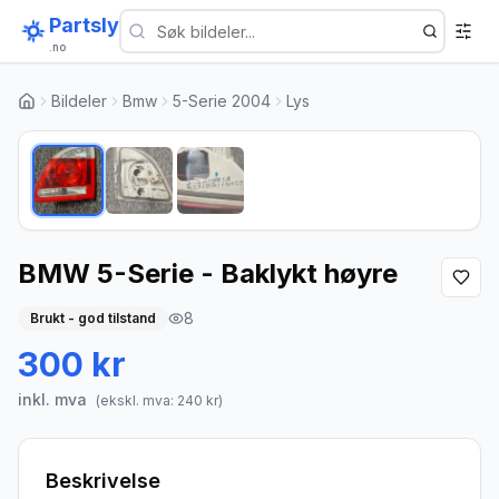
Partsly
.no
Bildeler
Bmw
5-Serie 2004
Lys
1
/
3
BMW 5-Serie - Baklykt høyre
8
Brukt - god tilstand
300 kr
inkl. mva
(ekskl. mva:
240
kr)
Beskrivelse