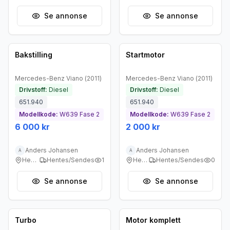
Se annonse
Se annonse
Brukt - god tilstand
Brukt - god tilstand
Bakstilling
Startmotor
Mercedes-Benz
Viano
(
2011
)
Mercedes-Benz
Viano
(
2011
)
Drivstoff:
Diesel
Drivstoff:
Diesel
651.940
651.940
Modellkode:
W639 Fase 2
Modellkode:
W639 Fase 2
6 000 kr
2 000 kr
Anders Johansen
Anders Johansen
A
A
Heggedal
Hentes/Sendes
1
Heggedal
Hentes/Sendes
0
Se annonse
Se annonse
Brukt - god tilstand
Brukt - god tilstand
Turbo
Motor komplett