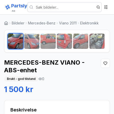
Partsly
.no
Bildeler
Mercedes-Benz
Viano 2011
Elektronikk
1
/
6
MERCEDES-BENZ VIANO -
ABS-enhet
0
Brukt - god tilstand
1 500 kr
Beskrivelse