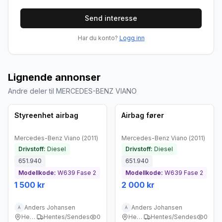
Send interesse
Har du konto?
Logg inn
Lignende annonser
Andre deler til MERCEDES-BENZ VIANO
Brukt - god tilstand
Brukt - god tilstand
Styreenhet airbag
Airbag fører
Mercedes-Benz
Viano
(
2011
)
Mercedes-Benz
Viano
(
2011
)
Drivstoff:
Diesel
Drivstoff:
Diesel
651.940
651.940
Modellkode:
W639 Fase 2
Modellkode:
W639 Fase 2
1 500 kr
2 000 kr
Anders Johansen
Anders Johansen
A
A
Heggedal
Hentes/Sendes
0
Heggedal
Hentes/Sendes
0