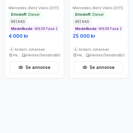
Mercedes-Benz
Viano
(
2011
)
Mercedes-Benz
Viano
(
2011
)
Drivstoff:
Diesel
Drivstoff:
Diesel
651.940
651.940
Modellkode:
W639 Fase 2
Modellkode:
W639 Fase 2
4 000 kr
25 000 kr
Anders Johansen
Anders Johansen
A
A
Heggedal
Hentes/Sendes
0
Heggedal
Hentes/Sendes
3
Se annonse
Se annonse