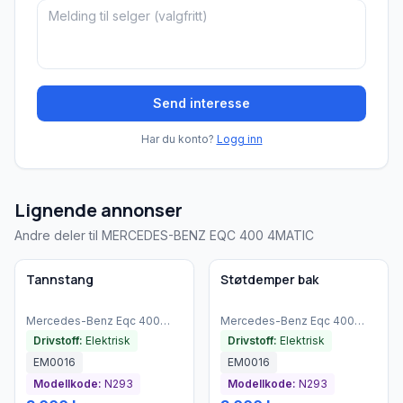
Send interesse
Har du konto?
Logg inn
Lignende annonser
Andre deler til MERCEDES-BENZ EQC 400 4MATIC
Brukt - god tilstand
Brukt - god tilstand
Bedrift
Bedrift
Tannstang
Støtdemper bak
Mercedes-Benz
Eqc 400
Mercedes-Benz
Eqc 400
4matic
(
2021
)
4matic
(
2021
)
Drivstoff:
Elektrisk
Drivstoff:
Elektrisk
EM0016
EM0016
Modellkode:
N293
Modellkode:
N293