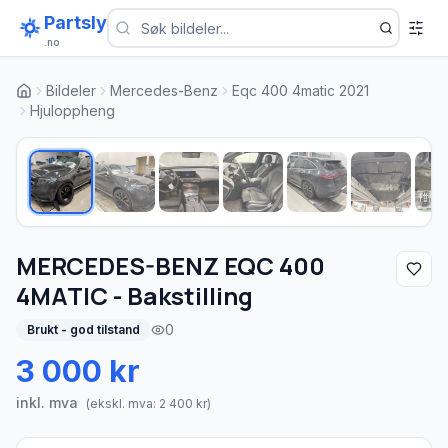
Partsly
.no
Bildeler
Mercedes-Benz
Eqc 400 4matic 2021
Hjuloppheng
1
/
10
MERCEDES-BENZ EQC 400
4MATIC - Bakstilling
0
Brukt - god tilstand
3 000 kr
inkl. mva
(ekskl. mva:
2 400
kr)