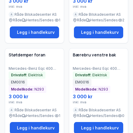
3 000 kr
3 000 kr
inkl. mva
inkl. mva
Råde Bilskadesenter AS
Råde Bilskadesenter AS
A
A
Råde
Hentes/Sendes
1
Råde
Hentes/Sendes
2
Legg i handlekurv
Legg i handlekurv
Brukt - god tilstand
Brukt - god tilstand
Bedrift
Bedrift
Støtdemper foran
Bærebru venstre bak
Mercedes-Benz
Eqc 400
Mercedes-Benz
Eqc 400
4matic
(
2021
)
4matic
(
2021
)
Drivstoff:
Elektrisk
Drivstoff:
Elektrisk
EM0016
EM0016
Modellkode:
N293
Modellkode:
N293
3 000 kr
3 000 kr
inkl. mva
inkl. mva
Råde Bilskadesenter AS
Råde Bilskadesenter AS
A
A
Råde
Hentes/Sendes
1
Råde
Hentes/Sendes
0
Legg i handlekurv
Legg i handlekurv