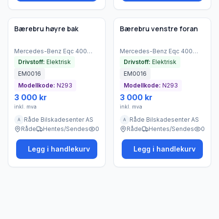
Brukt - god tilstand
Brukt - god tilstand
Bedrift
Bedrift
Bærebru høyre bak
Bærebru venstre foran
Mercedes-Benz
Eqc 400
Mercedes-Benz
Eqc 400
4matic
(
2021
)
4matic
(
2021
)
Drivstoff:
Elektrisk
Drivstoff:
Elektrisk
EM0016
EM0016
Modellkode:
N293
Modellkode:
N293
3 000 kr
3 000 kr
inkl. mva
inkl. mva
Råde Bilskadesenter AS
Råde Bilskadesenter AS
A
A
Råde
Hentes/Sendes
0
Råde
Hentes/Sendes
0
Legg i handlekurv
Legg i handlekurv