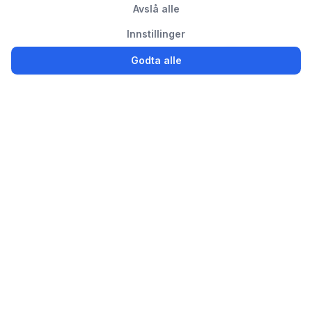
Avslå alle
Innstillinger
Godta alle
Logg inn
Registrer
Partsly.no
Finn, kjøp og selg bildeler enkelt for privatpersoner og
bedrifter
Bildeler til salgs
Selg brukte bildeler
Avansert søk
Bedrift / Bilopphuggeri