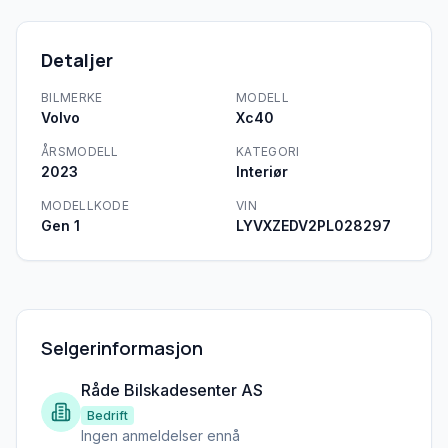
Detaljer
BILMERKE
MODELL
Volvo
Xc40
ÅRSMODELL
KATEGORI
2023
Interiør
MODELLKODE
VIN
Gen 1
LYVXZEDV2PL028297
Selgerinformasjon
Råde Bilskadesenter AS
Bedrift
Ingen anmeldelser ennå