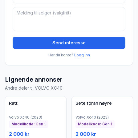
Send interesse
Har du konto?
Logg inn
Lignende annonser
Andre deler til VOLVO XC40
Brukt - god tilstand
Brukt - god tilstand
Bedrift
Bedrift
Ratt
Sete foran høyre
Volvo
Xc40
(
2023
)
Volvo
Xc40
(
2023
)
Modellkode:
Gen 1
Modellkode:
Gen 1
2 000 kr
2 000 kr