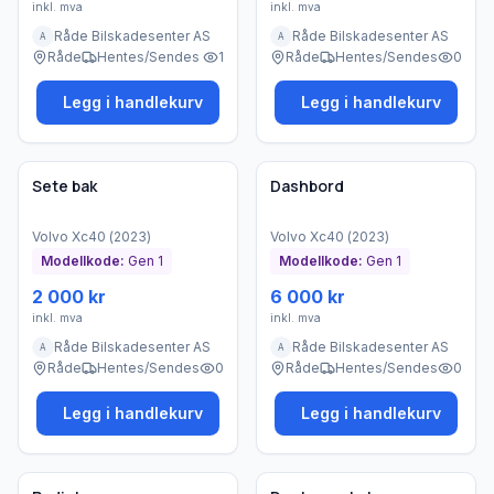
inkl. mva
inkl. mva
Råde Bilskadesenter AS
Råde Bilskadesenter AS
A
A
Råde
Hentes/Sendes
1
Råde
Hentes/Sendes
0
Legg i handlekurv
Legg i handlekurv
Brukt - god tilstand
Brukt - god tilstand
Bedrift
Bedrift
Sete bak
Dashbord
Volvo
Xc40
(
2023
)
Volvo
Xc40
(
2023
)
Modellkode:
Gen 1
Modellkode:
Gen 1
2 000 kr
6 000 kr
inkl. mva
inkl. mva
Råde Bilskadesenter AS
Råde Bilskadesenter AS
A
A
Råde
Hentes/Sendes
0
Råde
Hentes/Sendes
0
Legg i handlekurv
Legg i handlekurv
Brukt - god tilstand
Brukt - god tilstand
Bedrift
Bedrift