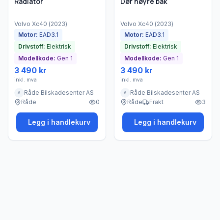
Radiator
Dør høyre bak
Volvo
Xc40
(
2023
)
Volvo
Xc40
(
2023
)
Motor:
EAD3.1
Motor:
EAD3.1
Drivstoff:
Elektrisk
Drivstoff:
Elektrisk
Modellkode:
Gen 1
Modellkode:
Gen 1
3 490 kr
3 490 kr
inkl. mva
inkl. mva
Råde Bilskadesenter AS
Råde Bilskadesenter AS
A
A
Råde
0
Råde
Frakt
3
Legg i handlekurv
Legg i handlekurv