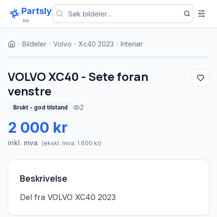
Partsly
.no
Bildeler
Volvo
Xc40 2023
Interiør
1
/
1
VOLVO XC40 - Sete foran
venstre
2
Brukt - god tilstand
2 000 kr
inkl. mva
(ekskl. mva:
1 600
kr)
Beskrivelse
Del fra VOLVO XC40 2023