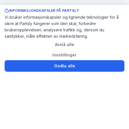
INFORMASJONSKAPSLER PÅ PARTSLY
Vi bruker informasjonskapsler og lignende teknologier for å
sikre at Partsly fungerer som den skal, forbedre
brukeropplevelsen, analysere trafikk og, dersom du
samtykker, måle effekten av markedsføring.
Avslå alle
Innstillinger
Godta alle
Logg inn
Registrer
Partsly.no
Finn, kjøp og selg bildeler enkelt for privatpersoner og