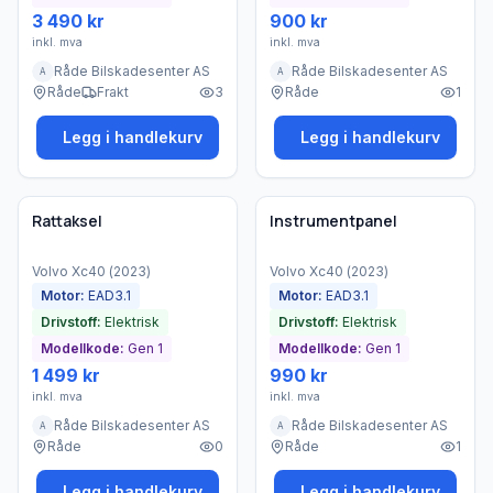
3 490 kr
900 kr
inkl. mva
inkl. mva
Råde Bilskadesenter AS
Råde Bilskadesenter AS
A
A
Råde
Frakt
3
Råde
1
Legg i handlekurv
Legg i handlekurv
Brukt - god tilstand
Brukt - god tilstand
Bedrift
Bedrift
Rattaksel
Instrumentpanel
Volvo
Xc40
(
2023
)
Volvo
Xc40
(
2023
)
Motor:
EAD3.1
Motor:
EAD3.1
Drivstoff:
Elektrisk
Drivstoff:
Elektrisk
Modellkode:
Gen 1
Modellkode:
Gen 1
1 499 kr
990 kr
inkl. mva
inkl. mva
Råde Bilskadesenter AS
Råde Bilskadesenter AS
A
A
Råde
0
Råde
1
Legg i handlekurv
Legg i handlekurv