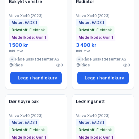
Bedrift
Bedrift
Baklykt venstre
Radiator
Volvo
Xc40
(
2023
)
Volvo
Xc40
(
2023
)
Motor:
EAD3.1
Motor:
EAD3.1
Drivstoff:
Elektrisk
Drivstoff:
Elektrisk
Modellkode:
Gen 1
Modellkode:
Gen 1
1 500 kr
3 490 kr
inkl. mva
inkl. mva
Råde Bilskadesenter AS
Råde Bilskadesenter AS
A
A
Råde
0
Råde
0
Legg i handlekurv
Legg i handlekurv
Brukt - god tilstand
Brukt - god tilstand
Bedrift
Bedrift
Dør høyre bak
Ledningsnett
Volvo
Xc40
(
2023
)
Volvo
Xc40
(
2023
)
Motor:
EAD3.1
Motor:
EAD3.1
Drivstoff:
Elektrisk
Drivstoff:
Elektrisk
Modellkode:
Gen 1
Modellkode:
Gen 1