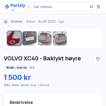
Partsly
.no
Bildeler
Volvo
Xc40 2023
Lys
1
/
4
VOLVO XC40 - Baklykt høyre
2
Brukt - som ny
1 500 kr
inkl. mva
(ekskl. mva:
1 200
kr)
Beskrivelse