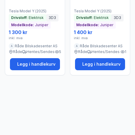
Tesla
Model Y
(
2025
)
Tesla
Model Y
(
2025
)
Drivstoff:
Elektrisk
3D3
Drivstoff:
Elektrisk
3D3
Modellkode:
Juniper
Modellkode:
Juniper
1 300 kr
1 400 kr
inkl. mva
inkl. mva
Råde Bilskadesenter AS
Råde Bilskadesenter AS
A
A
Råde
Hentes/Sendes
5
Råde
Hentes/Sendes
1
Legg i handlekurv
Legg i handlekurv