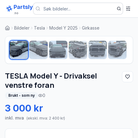
Partsly
.no
Bildeler
Tesla
Model Y 2025
Girkasse
1
/
6
TESLA Model Y - Drivaksel
venstre foran
0
Brukt - som ny
3 000 kr
inkl. mva
(ekskl. mva:
2 400
kr)