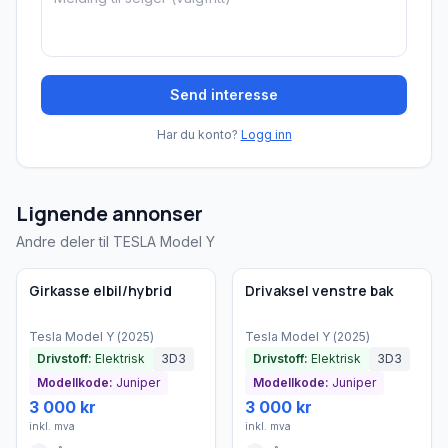
Send interesse
Har du konto?
Logg inn
Lignende annonser
Andre deler til TESLA Model Y
Brukt - som ny
Brukt - som ny
Bedrift
Bedrift
Girkasse elbil/hybrid
Drivaksel venstre bak
Tesla
Model Y
(
2025
)
Tesla
Model Y
(
2025
)
Drivstoff:
Elektrisk
3D3
Drivstoff:
Elektrisk
3D3
Modellkode:
Juniper
Modellkode:
Juniper
3 000 kr
3 000 kr
inkl. mva
inkl. mva