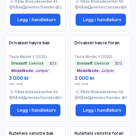
Råde Bilskadesenter AS
Råde Bilskadesenter AS
A
A
Råde
Hentes/Sendes
2
Råde
Hentes/Sendes
0
Legg i handlekurv
Legg i handlekurv
Brukt - som ny
Brukt - som ny
Bedrift
Bedrift
Drivaksel høyre bak
Drivaksel høyre foran
Tesla
Model Y
(
2025
)
Tesla
Model Y
(
2025
)
Drivstoff:
Elektrisk
3D3
Drivstoff:
Elektrisk
3D3
Modellkode:
Juniper
Modellkode:
Juniper
3 000 kr
3 000 kr
inkl. mva
inkl. mva
Råde Bilskadesenter AS
Råde Bilskadesenter AS
A
A
Råde
Hentes/Sendes
0
Råde
Hentes/Sendes
1
Legg i handlekurv
Legg i handlekurv
Brukt - som ny
Brukt - som ny
Bedrift
Bedrift
Ruteheis venstre bak
Ruteheis venstre foran