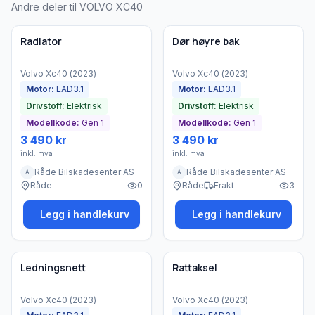
Andre deler til VOLVO XC40
Brukt - god tilstand
Brukt - god tilstand
Bedrift
Bedrift
Radiator
Dør høyre bak
Volvo
Xc40
(
2023
)
Volvo
Xc40
(
2023
)
Motor:
EAD3.1
Motor:
EAD3.1
Drivstoff:
Elektrisk
Drivstoff:
Elektrisk
Modellkode:
Gen 1
Modellkode:
Gen 1
3 490 kr
3 490 kr
inkl. mva
inkl. mva
Råde Bilskadesenter AS
Råde Bilskadesenter AS
A
A
Råde
0
Råde
Frakt
3
Legg i handlekurv
Legg i handlekurv
Brukt - god tilstand
Brukt - god tilstand
Bedrift
Bedrift
Ledningsnett
Rattaksel
Volvo
Xc40
(
2023
)
Volvo
Xc40
(
2023
)