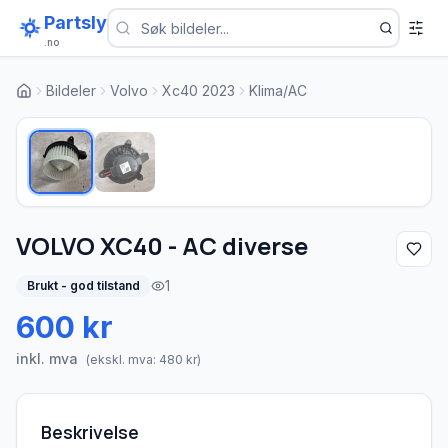
Partsly
.no
Bildeler
Volvo
Xc40 2023
Klima/AC
1
/
2
VOLVO XC40 - AC diverse
1
Brukt - god tilstand
600 kr
inkl. mva
(ekskl. mva:
480
kr)
Beskrivelse