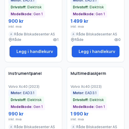
Motor:
EAD3.1
Motor:
EAD3.1
Drivstoff:
Elektrisk
Drivstoff:
Elektrisk
Modellkode:
Gen 1
Modellkode:
Gen 1
900 kr
1 499 kr
inkl. mva
inkl. mva
Råde Bilskadesenter AS
Råde Bilskadesenter AS
A
A
Råde
1
Råde
0
Legg i handlekurv
Legg i handlekurv
Brukt - god tilstand
Brukt - god tilstand
Bedrift
Bedrift
Instrumentpanel
Multimediaskjerm
Volvo
Xc40
(
2023
)
Volvo
Xc40
(
2023
)
Motor:
EAD3.1
Motor:
EAD3.1
Drivstoff:
Elektrisk
Drivstoff:
Elektrisk
Modellkode:
Gen 1
Modellkode:
Gen 1
990 kr
1 990 kr
inkl. mva
inkl. mva
Råde Bilskadesenter AS
Råde Bilskadesenter AS
A
A