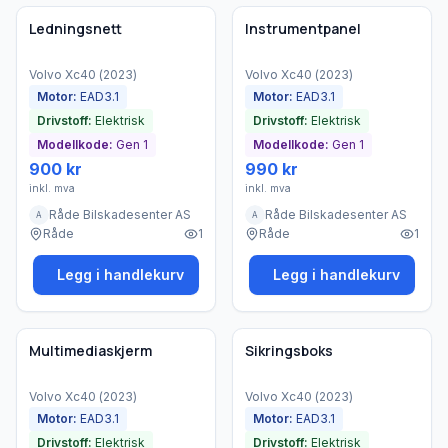
Bedrift
Bedrift
Ledningsnett
Instrumentpanel
Volvo
Xc40
(
2023
)
Volvo
Xc40
(
2023
)
Motor:
EAD3.1
Motor:
EAD3.1
Drivstoff:
Elektrisk
Drivstoff:
Elektrisk
Modellkode:
Gen 1
Modellkode:
Gen 1
900 kr
990 kr
inkl. mva
inkl. mva
Råde Bilskadesenter AS
Råde Bilskadesenter AS
A
A
Råde
1
Råde
1
Legg i handlekurv
Legg i handlekurv
Brukt - god tilstand
Brukt - god tilstand
Bedrift
Bedrift
Multimediaskjerm
Sikringsboks
Volvo
Xc40
(
2023
)
Volvo
Xc40
(
2023
)
Motor:
EAD3.1
Motor:
EAD3.1
Drivstoff:
Elektrisk
Drivstoff:
Elektrisk