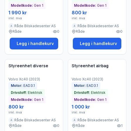
Modellkode:
Gen 1
Modellkode:
Gen 1
1 990 kr
800 kr
inkl. mva
inkl. mva
Råde Bilskadesenter AS
Råde Bilskadesenter AS
A
A
Råde
0
Råde
0
Legg i handlekurv
Legg i handlekurv
Brukt - god tilstand
Brukt - god tilstand
Bedrift
Bedrift
Styreenhet diverse
Styreenhet airbag
Volvo
Xc40
(
2023
)
Volvo
Xc40
(
2023
)
Motor:
EAD3.1
Motor:
EAD3.1
Drivstoff:
Elektrisk
Drivstoff:
Elektrisk
Modellkode:
Gen 1
Modellkode:
Gen 1
800 kr
1 000 kr
inkl. mva
inkl. mva
Råde Bilskadesenter AS
Råde Bilskadesenter AS
A
A
Råde
0
Råde
1