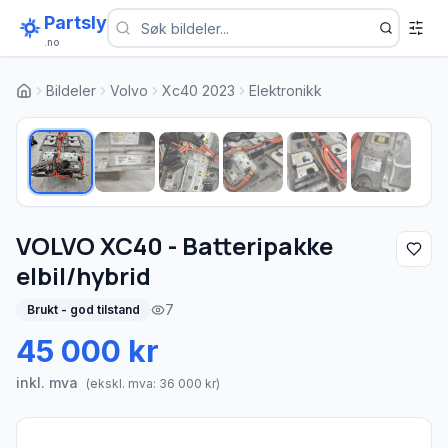
Partsly
.no
Bildeler
Volvo
Xc40 2023
Elektronikk
1
/
6
VOLVO XC40 - Batteripakke
elbil/hybrid
7
Brukt - god tilstand
45 000 kr
inkl. mva
(ekskl. mva:
36 000
kr)