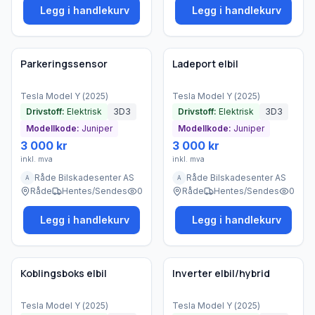
Legg i handlekurv
Legg i handlekurv
Brukt - som ny
Brukt - som ny
Bedrift
Bedrift
Parkeringssensor
Ladeport elbil
Tesla
Model Y
(
2025
)
Tesla
Model Y
(
2025
)
Drivstoff:
Elektrisk
3D3
Drivstoff:
Elektrisk
3D3
Modellkode:
Juniper
Modellkode:
Juniper
3 000 kr
3 000 kr
inkl. mva
inkl. mva
Råde Bilskadesenter AS
Råde Bilskadesenter AS
A
A
Råde
Hentes/Sendes
0
Råde
Hentes/Sendes
0
Legg i handlekurv
Legg i handlekurv
Brukt - som ny
Brukt - som ny
Bedrift
Bedrift
Koblingsboks elbil
Inverter elbil/hybrid
Tesla
Model Y
(
2025
)
Tesla
Model Y
(
2025
)