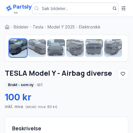
Partsly
.no
Bildeler
Tesla
Model Y 2025
Elektronikk
1
/
6
TESLA Model Y - Airbag diverse
1
Brukt - som ny
100 kr
inkl. mva
(ekskl. mva:
80
kr)
Beskrivelse