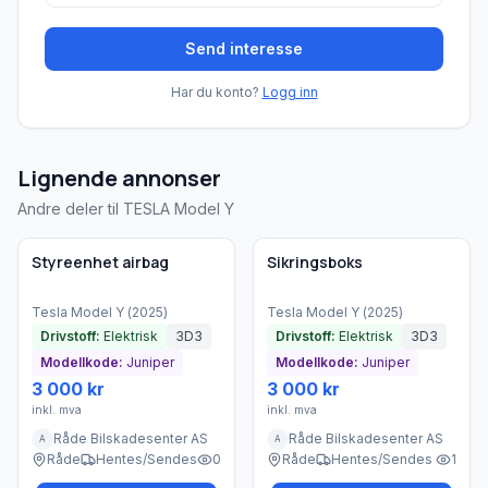
Send interesse
Har du konto?
Logg inn
Lignende annonser
Andre deler til TESLA Model Y
Brukt - som ny
Brukt - som ny
Bedrift
Bedrift
Styreenhet airbag
Sikringsboks
Tesla
Model Y
(
2025
)
Tesla
Model Y
(
2025
)
Drivstoff:
Elektrisk
3D3
Drivstoff:
Elektrisk
3D3
Modellkode:
Juniper
Modellkode:
Juniper
3 000 kr
3 000 kr
inkl. mva
inkl. mva
Råde Bilskadesenter AS
Råde Bilskadesenter AS
A
A
Råde
Hentes/Sendes
0
Råde
Hentes/Sendes
1