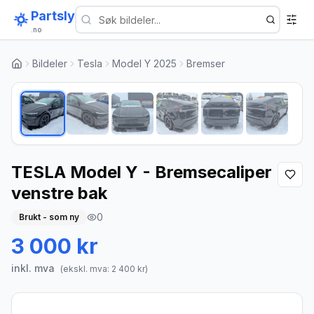
Partsly
.no
Bildeler
Tesla
Model Y 2025
Bremser
1
/
6
TESLA Model Y - Bremsecaliper
venstre bak
0
Brukt - som ny
3 000 kr
inkl. mva
(ekskl. mva:
2 400
kr)