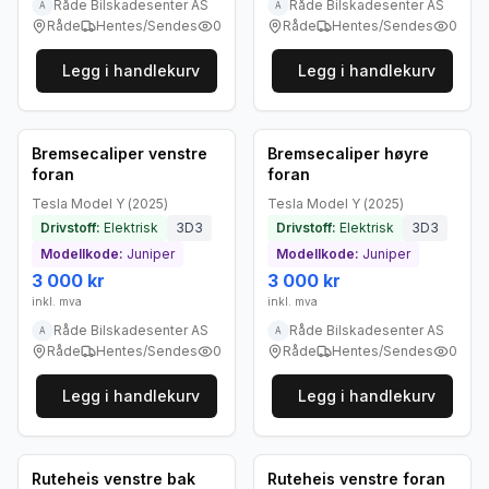
Råde Bilskadesenter AS
Råde Bilskadesenter AS
A
A
Råde
Hentes/Sendes
0
Råde
Hentes/Sendes
0
Legg i handlekurv
Legg i handlekurv
Brukt - som ny
Brukt - som ny
Bedrift
Bedrift
Bremsecaliper venstre
Bremsecaliper høyre
foran
foran
Tesla
Model Y
(
2025
)
Tesla
Model Y
(
2025
)
Drivstoff:
Elektrisk
3D3
Drivstoff:
Elektrisk
3D3
Modellkode:
Juniper
Modellkode:
Juniper
3 000 kr
3 000 kr
inkl. mva
inkl. mva
Råde Bilskadesenter AS
Råde Bilskadesenter AS
A
A
Råde
Hentes/Sendes
0
Råde
Hentes/Sendes
0
Legg i handlekurv
Legg i handlekurv
Brukt - som ny
Brukt - som ny
Bedrift
Bedrift
Ruteheis venstre bak
Ruteheis venstre foran