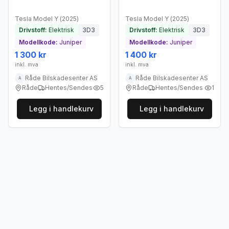
Tesla
Model Y
(
2025
)
Tesla
Model Y
(
2025
)
Drivstoff:
Elektrisk
3D3
Drivstoff:
Elektrisk
3D3
Modellkode:
Juniper
Modellkode:
Juniper
1 300 kr
1 400 kr
inkl. mva
inkl. mva
Råde Bilskadesenter AS
Råde Bilskadesenter AS
A
A
Råde
Hentes/Sendes
5
Råde
Hentes/Sendes
1
Legg i handlekurv
Legg i handlekurv