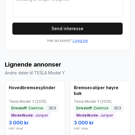
Send interesse
Har du konto?
Logg inn
Lignende annonser
Andre deler til TESLA Model Y
Brukt - som ny
Brukt - som ny
Bedrift
Bedrift
Hovedbremsesylinder
Bremsecaliper høyre
bak
Tesla
Model Y
(
2025
)
Tesla
Model Y
(
2025
)
Drivstoff:
Elektrisk
3D3
Drivstoff:
Elektrisk
3D3
Modellkode:
Juniper
Modellkode:
Juniper
3 000 kr
3 000 kr
inkl. mva
inkl. mva