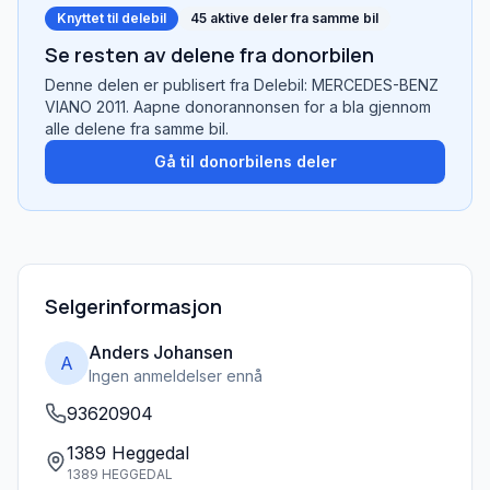
Knyttet til delebil
45
aktive deler fra samme bil
Se resten av delene fra donorbilen
Denne delen er publisert fra
Delebil: MERCEDES-BENZ
VIANO 2011
. Aapne donorannonsen for a bla gjennom
alle delene fra samme bil.
Gå til donorbilens deler
Selgerinformasjon
Anders Johansen
A
Ingen anmeldelser ennå
93620904
1389 Heggedal
1389 HEGGEDAL