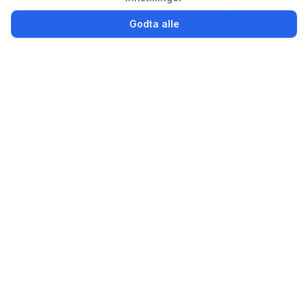
Godta alle
Logg inn
Registrer
Partsly.no
Finn, kjøp og selg bildeler enkelt for privatpersoner og
bedrifter
Bildeler til salgs
Selg brukte bildeler
Avansert søk
Bedrift / Bilopphuggeri
Ønskes kjøpt
Godkjente verksteder