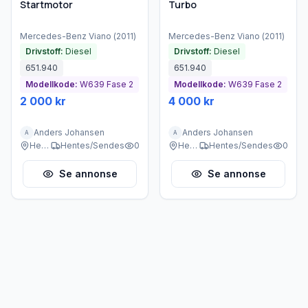
Startmotor
Turbo
Mercedes-Benz
Viano
(
2011
)
Mercedes-Benz
Viano
(
2011
)
Drivstoff:
Diesel
Drivstoff:
Diesel
651.940
651.940
Modellkode:
W639 Fase 2
Modellkode:
W639 Fase 2
2 000 kr
4 000 kr
Anders Johansen
Anders Johansen
A
A
Heggedal
Hentes/Sendes
0
Heggedal
Hentes/Sendes
0
Se annonse
Se annonse