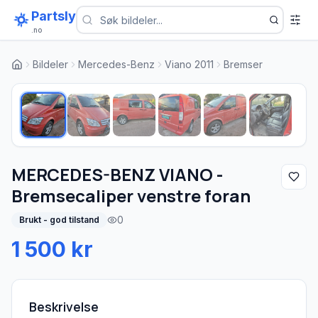
Partsly
.no
Bildeler
Mercedes-Benz
Viano 2011
Bremser
1
/
6
MERCEDES-BENZ VIANO -
Bremsecaliper venstre foran
0
Brukt - god tilstand
1 500 kr
Beskrivelse