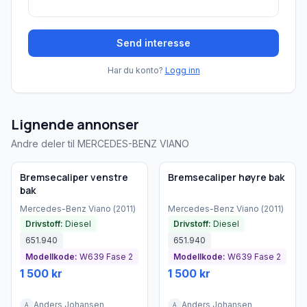
Send interesse
Har du konto?
Logg inn
Lignende annonser
Andre deler til MERCEDES-BENZ VIANO
Brukt - god tilstand
Brukt - god tilstand
Bremsecaliper venstre
Bremsecaliper høyre bak
bak
Mercedes-Benz
Viano
(
2011
)
Mercedes-Benz
Viano
(
2011
)
Drivstoff:
Diesel
Drivstoff:
Diesel
651.940
651.940
Modellkode:
W639 Fase 2
Modellkode:
W639 Fase 2
1 500 kr
1 500 kr
Anders Johansen
Anders Johansen
A
A