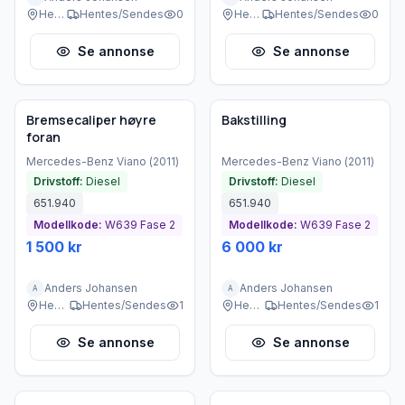
Heggedal
Hentes/Sendes
0
Heggedal
Hentes/Sendes
0
Se annonse
Se annonse
Brukt - god tilstand
Brukt - god tilstand
Bremsecaliper høyre
Bakstilling
foran
Mercedes-Benz
Viano
(
2011
)
Mercedes-Benz
Viano
(
2011
)
Drivstoff:
Diesel
Drivstoff:
Diesel
651.940
651.940
Modellkode:
W639 Fase 2
Modellkode:
W639 Fase 2
1 500 kr
6 000 kr
Anders Johansen
Anders Johansen
A
A
Heggedal
Hentes/Sendes
1
Heggedal
Hentes/Sendes
1
Se annonse
Se annonse
Brukt - god tilstand
Brukt - god tilstand