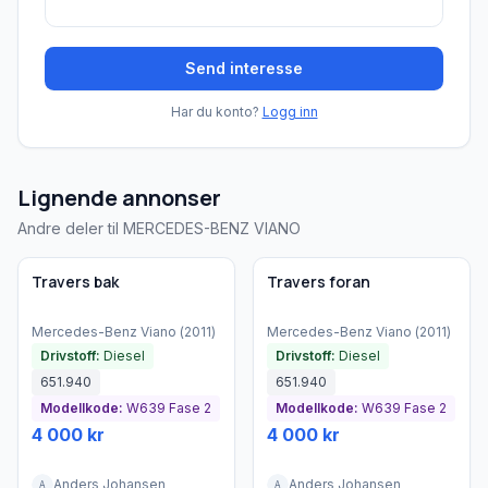
Send interesse
Har du konto?
Logg inn
Lignende annonser
Andre deler til MERCEDES-BENZ VIANO
Brukt - god tilstand
Brukt - god tilstand
Travers bak
Travers foran
Mercedes-Benz
Viano
(
2011
)
Mercedes-Benz
Viano
(
2011
)
Drivstoff:
Diesel
Drivstoff:
Diesel
651.940
651.940
Modellkode:
W639 Fase 2
Modellkode:
W639 Fase 2
4 000 kr
4 000 kr
Anders Johansen
Anders Johansen
A
A