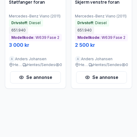
Støtfanger foran
Skjerm venstre foran
Mercedes-Benz
Viano
(
2011
)
Mercedes-Benz
Viano
(
2011
)
Drivstoff:
Diesel
Drivstoff:
Diesel
651.940
651.940
Modellkode:
W639 Fase 2
Modellkode:
W639 Fase 2
3 000 kr
2 500 kr
Anders Johansen
Anders Johansen
A
A
Heggedal
Hentes/Sendes
0
Heggedal
Hentes/Sendes
0
Se annonse
Se annonse