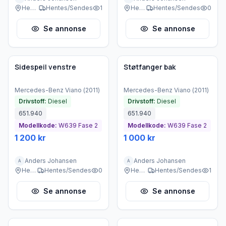
Heggedal
Hentes/Sendes
1
Heggedal
Hentes/Sendes
0
Se annonse
Se annonse
Brukt - god tilstand
Brukt - god tilstand
Sidespeil venstre
Støtfanger bak
Mercedes-Benz
Viano
(
2011
)
Mercedes-Benz
Viano
(
2011
)
Drivstoff:
Diesel
Drivstoff:
Diesel
651.940
651.940
Modellkode:
W639 Fase 2
Modellkode:
W639 Fase 2
1 200 kr
1 000 kr
Anders Johansen
Anders Johansen
A
A
Heggedal
Hentes/Sendes
0
Heggedal
Hentes/Sendes
1
Se annonse
Se annonse
Brukt - god tilstand
Brukt - god tilstand