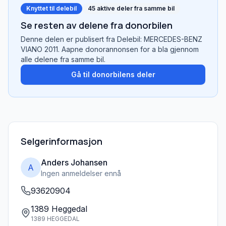
Knyttet til delebil
45
aktive deler fra samme bil
Se resten av delene fra donorbilen
Denne delen er publisert fra
Delebil: MERCEDES-BENZ
VIANO 2011
. Aapne donorannonsen for a bla gjennom
alle delene fra samme bil.
Gå til donorbilens deler
Selgerinformasjon
Anders Johansen
A
Ingen anmeldelser ennå
93620904
1389 Heggedal
1389 HEGGEDAL