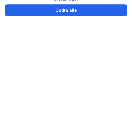
Godta alle
Logg inn
Registrer
Partsly.no
Finn, kjøp og selg bildeler enkelt for privatpersoner og
bedrifter
Bildeler til salgs
Selg brukte bildeler
Avansert søk
Bedrift / Bilopphuggeri
Ønskes kjøpt
Godkjente verksteder