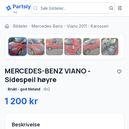
Partsly
.no
Bildeler
Mercedes-Benz
Viano 2011
Karosseri
1
/
6
MERCEDES-BENZ VIANO -
Sidespeil høyre
0
Brukt - god tilstand
1 200 kr
Beskrivelse