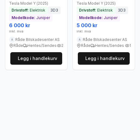
Tesla
Model Y
(
2025
)
Tesla
Model Y
(
2025
)
Drivstoff:
Elektrisk
3D3
Drivstoff:
Elektrisk
3D3
Modellkode:
Juniper
Modellkode:
Juniper
6 000 kr
5 000 kr
inkl. mva
inkl. mva
Råde Bilskadesenter AS
Råde Bilskadesenter AS
A
A
Råde
Hentes/Sendes
2
Råde
Hentes/Sendes
1
Legg i handlekurv
Legg i handlekurv