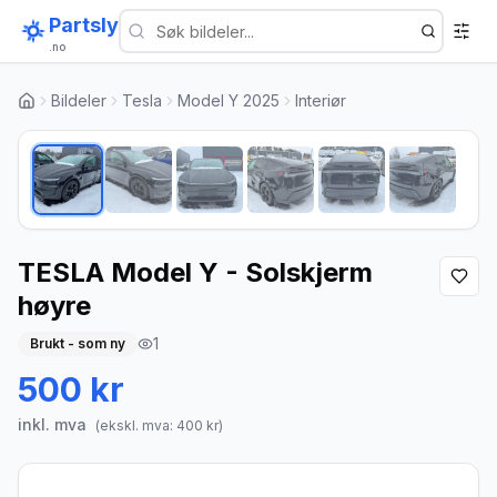
Partsly
.no
Bildeler
Tesla
Model Y 2025
Interiør
1
/
6
TESLA Model Y - Solskjerm
høyre
1
Brukt - som ny
500 kr
inkl. mva
(ekskl. mva:
400
kr)