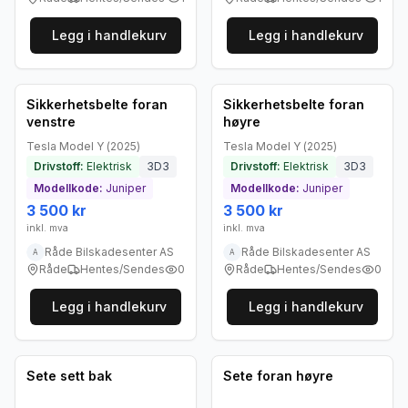
Legg i handlekurv
Legg i handlekurv
Brukt - som ny
Brukt - som ny
Bedrift
Bedrift
Sikkerhetsbelte foran
Sikkerhetsbelte foran
venstre
høyre
Tesla
Model Y
(
2025
)
Tesla
Model Y
(
2025
)
Drivstoff:
Elektrisk
3D3
Drivstoff:
Elektrisk
3D3
Modellkode:
Juniper
Modellkode:
Juniper
3 500 kr
3 500 kr
inkl. mva
inkl. mva
Råde Bilskadesenter AS
Råde Bilskadesenter AS
A
A
Råde
Hentes/Sendes
0
Råde
Hentes/Sendes
0
Legg i handlekurv
Legg i handlekurv
Brukt - som ny
Brukt - som ny
Bedrift
Bedrift
Sete sett bak
Sete foran høyre