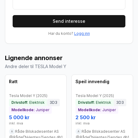
Send interesse
Har du konto?
Logg inn
Lignende annonser
Andre deler til TESLA Model Y
Brukt - som ny
Brukt - som ny
Bedrift
Bedrift
Ratt
Speil innvendig
Tesla
Model Y
(
2025
)
Tesla
Model Y
(
2025
)
Drivstoff:
Elektrisk
3D3
Drivstoff:
Elektrisk
3D3
Modellkode:
Juniper
Modellkode:
Juniper
5 000 kr
2 500 kr
inkl. mva
inkl. mva
Råde Bilskadesenter AS
Råde Bilskadesenter AS
A
A
Råde
Hentes/Sendes
1
Råde
Hentes/Sendes
1