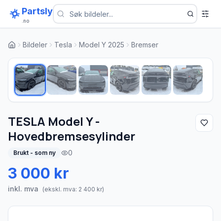
Partsly
.no
Bildeler
Tesla
Model Y 2025
Bremser
1
/
6
TESLA Model Y -
Hovedbremsesylinder
0
Brukt - som ny
3 000 kr
inkl. mva
(ekskl. mva:
2 400
kr)