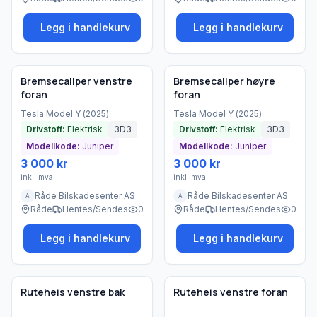
Legg i handlekurv
Legg i handlekurv
Brukt - som ny
Brukt - som ny
Bedrift
Bedrift
Bremsecaliper venstre
Bremsecaliper høyre
foran
foran
Tesla
Model Y
(
2025
)
Tesla
Model Y
(
2025
)
Drivstoff:
Elektrisk
3D3
Drivstoff:
Elektrisk
3D3
Modellkode:
Juniper
Modellkode:
Juniper
3 000 kr
3 000 kr
inkl. mva
inkl. mva
Råde Bilskadesenter AS
Råde Bilskadesenter AS
A
A
Råde
Hentes/Sendes
0
Råde
Hentes/Sendes
0
Legg i handlekurv
Legg i handlekurv
Brukt - som ny
Brukt - som ny
Bedrift
Bedrift
Ruteheis venstre bak
Ruteheis venstre foran