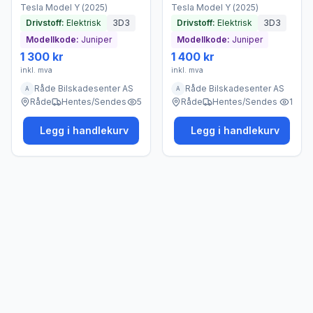
Tesla
Model Y
(
2025
)
Tesla
Model Y
(
2025
)
Drivstoff:
Elektrisk
3D3
Drivstoff:
Elektrisk
3D3
Modellkode:
Juniper
Modellkode:
Juniper
1 300 kr
1 400 kr
inkl. mva
inkl. mva
Råde Bilskadesenter AS
Råde Bilskadesenter AS
A
A
Råde
Hentes/Sendes
5
Råde
Hentes/Sendes
1
Legg i handlekurv
Legg i handlekurv