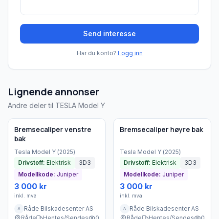
Send interesse
Har du konto?
Logg inn
Lignende annonser
Andre deler til TESLA Model Y
Brukt - som ny
Brukt - som ny
Bedrift
Bedrift
Bremsecaliper venstre
Bremsecaliper høyre bak
bak
Tesla
Model Y
(
2025
)
Tesla
Model Y
(
2025
)
Drivstoff:
Elektrisk
3D3
Drivstoff:
Elektrisk
3D3
Modellkode:
Juniper
Modellkode:
Juniper
3 000 kr
3 000 kr
inkl. mva
inkl. mva
Råde Bilskadesenter AS
Råde Bilskadesenter AS
A
A
Råde
Hentes/Sendes
0
Råde
Hentes/Sendes
0