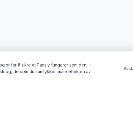
gier for å sikre at Partsly fungerer som den
Avsl
ikk og, dersom du samtykker, måle effekten av
tte
Juridisk