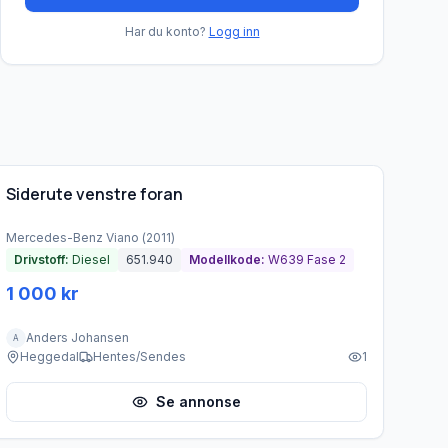
Har du konto?
Logg inn
Brukt - god tilstand
Siderute venstre foran
Mercedes-Benz
Viano
(
2011
)
Drivstoff:
Diesel
651.940
Modellkode:
W639 Fase 2
1 000 kr
Anders Johansen
A
Heggedal
Hentes/Sendes
1
Se annonse
Brukt - god tilstand