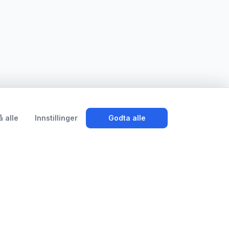
å alle
Innstillinger
Godta alle
System