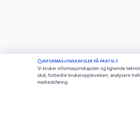
INFORMASJONSKAPSLER PÅ PARTSLY
Vi bruker informasjonskapsler og lignende teknolo
skal, forbedre brukeropplevelsen, analysere traf
markedsføring.
Partsly.no
Brukerstø