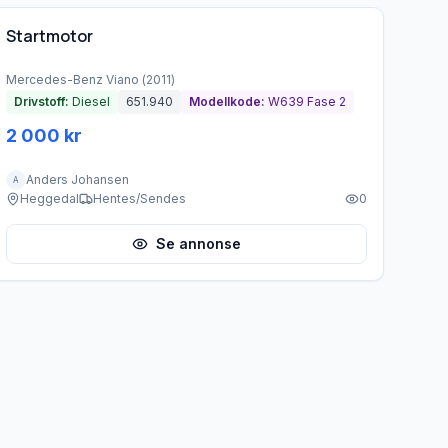
Startmotor
Mercedes-Benz
Viano
(
2011
)
Drivstoff:
Diesel
651.940
Modellkode:
W639 Fase 2
2 000 kr
Anders Johansen
A
Heggedal
Hentes/Sendes
0
Se annonse