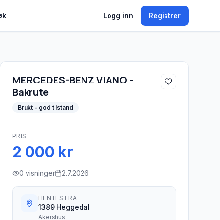
øk
Logg inn
Registrer
MERCEDES-BENZ VIANO -
Bakrute
Brukt - god tilstand
PRIS
2 000 kr
0
visninger
2.7.2026
HENTES FRA
1389 Heggedal
Akershus