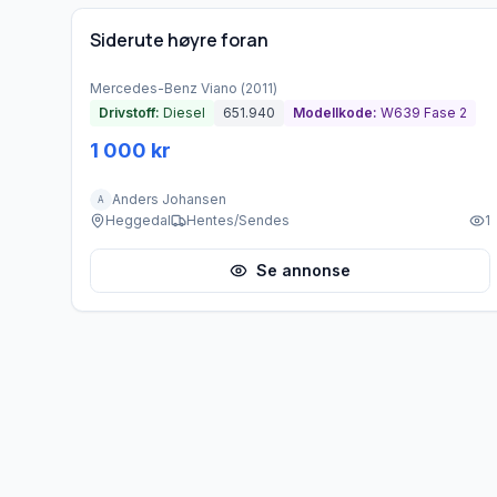
Siderute høyre foran
Mercedes-Benz
Viano
(
2011
)
Drivstoff:
Diesel
651.940
Modellkode:
W639 Fase 2
1 000 kr
Anders Johansen
A
Heggedal
Hentes/Sendes
1
Se annonse