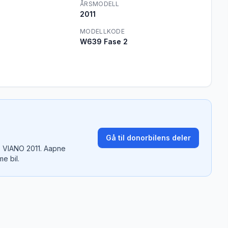
ÅRSMODELL
2011
MODELLKODE
W639 Fase 2
Gå til donorbilens deler
 VIANO 2011
. Aapne
e bil.