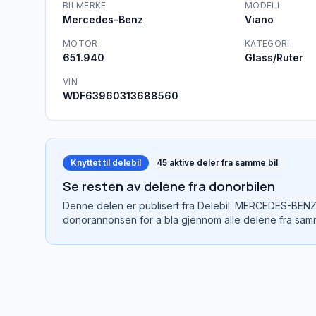
BILMERKE
MODELL
Mercedes-Benz
Viano
MOTOR
KATEGORI
651.940
Glass/Ruter
VIN
WDF63960313688560
Knyttet til delebil
45
aktive deler fra samme bil
Se resten av delene fra donorbilen
Denne delen er publisert fra
Delebil: MERCEDES-BENZ
donorannonsen for a bla gjennom alle delene fra samm