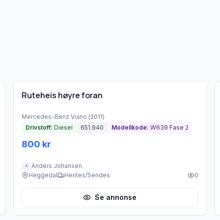
Brukt - god tilstand
Ruteheis høyre foran
Mercedes-Benz
Viano
(
2011
)
Drivstoff:
Diesel
651.940
Modellkode:
W639 Fase 2
800 kr
Anders Johansen
A
Heggedal
Hentes/Sendes
0
Se annonse
Brukt - god tilstand