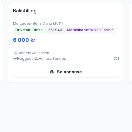
Bakstilling
Mercedes-Benz
Viano
(
2011
)
Drivstoff:
Diesel
651.940
Modellkode:
W639 Fase 2
6 000 kr
Anders Johansen
A
Heggedal
Hentes/Sendes
1
Se annonse