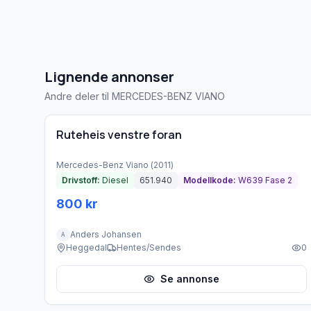
Lignende annonser
Andre deler til MERCEDES-BENZ VIANO
Brukt - god tilstand
Ruteheis venstre foran
Mercedes-Benz
Viano
(
2011
)
Drivstoff:
Diesel
651.940
Modellkode:
W639 Fase 2
800 kr
Anders Johansen
A
Heggedal
Hentes/Sendes
0
Se annonse
Brukt - god tilstand