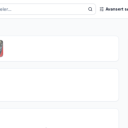
Avansert s
1
/
6