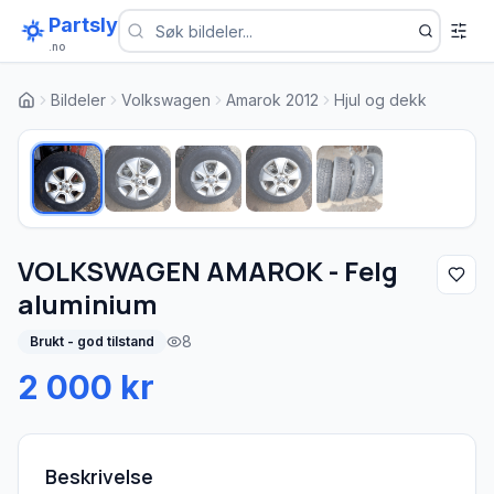
Partsly
.no
Bildeler
Volkswagen
Amarok 2012
Hjul og dekk
1
/
5
VOLKSWAGEN AMAROK - Felg
aluminium
8
Brukt - god tilstand
2 000 kr
Beskrivelse