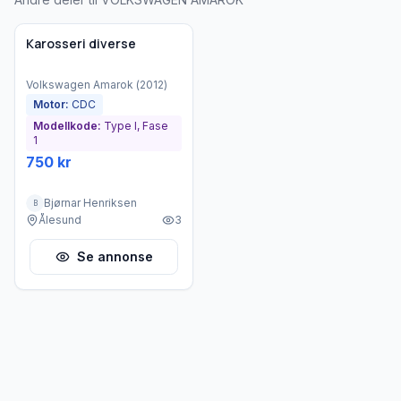
Brukt - akseptabel tilstand
Karosseri diverse
Volkswagen
Amarok
(
2012
)
Motor:
CDC
Modellkode:
Type I, Fase
1
750 kr
Bjørnar Henriksen
B
Ålesund
3
Se annonse