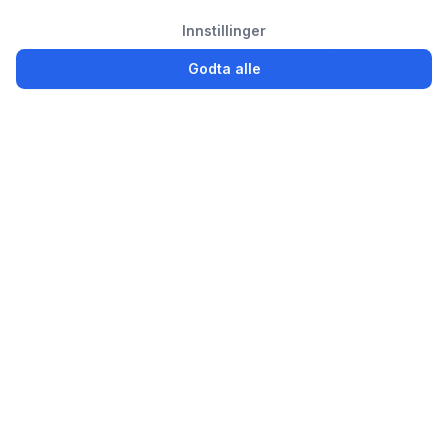
Innstillinger
Godta alle
Logg inn
Registrer
Partsly.no
Finn, kjøp og selg bildeler enkelt for privatpersoner og
bedrifter
Bildeler til salgs
Selg brukte bildeler
Avansert søk
Bedrift / Bilopphuggeri
Ønskes kjøpt