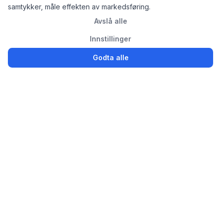
samtykker, måle effekten av markedsføring.
Avslå alle
Innstillinger
Godta alle
Logg inn
Registrer
Partsly.no
Finn, kjøp og selg bildeler enkelt for privatpersoner og
bedrifter
Bildeler til salgs
Selg brukte bildeler
Avansert søk