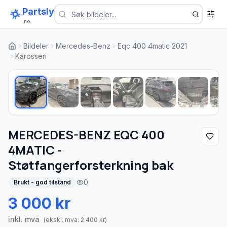
Partsly
.no
Bildeler
Mercedes-Benz
Eqc 400 4matic 2021
Karosseri
1
/
10
MERCEDES-BENZ EQC 400
4MATIC -
Støtfangerforsterkning bak
0
Brukt - god tilstand
3 000 kr
inkl. mva
(ekskl. mva:
2 400
kr)