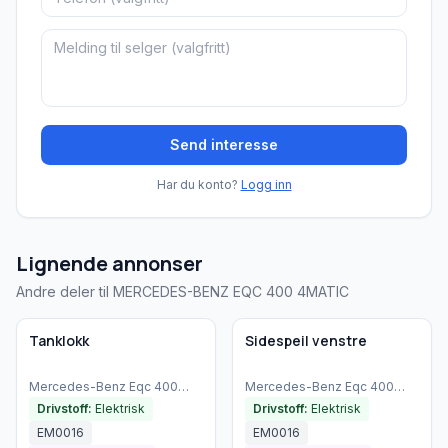
Send interesse
Har du konto?
Logg inn
Lignende annonser
Andre deler til MERCEDES-BENZ EQC 400 4MATIC
Brukt - god tilstand
Brukt - god tilstand
Bedrift
Bedrift
Tanklokk
Sidespeil venstre
Mercedes-Benz
Eqc 400
Mercedes-Benz
Eqc 400
4matic
(
2021
)
4matic
(
2021
)
Drivstoff:
Elektrisk
Drivstoff:
Elektrisk
EM0016
EM0016