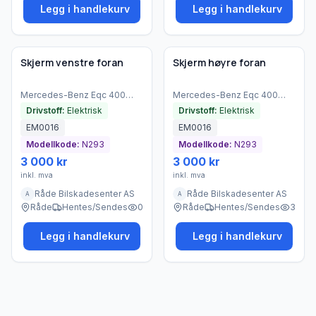
Legg i handlekurv
Legg i handlekurv
Brukt - god tilstand
Brukt - god tilstand
Bedrift
Bedrift
Skjerm venstre foran
Skjerm høyre foran
Mercedes-Benz
Eqc 400
Mercedes-Benz
Eqc 400
4matic
(
2021
)
4matic
(
2021
)
Drivstoff:
Elektrisk
Drivstoff:
Elektrisk
EM0016
EM0016
Modellkode:
N293
Modellkode:
N293
3 000 kr
3 000 kr
inkl. mva
inkl. mva
Råde Bilskadesenter AS
Råde Bilskadesenter AS
A
A
Råde
Hentes/Sendes
0
Råde
Hentes/Sendes
3
Legg i handlekurv
Legg i handlekurv