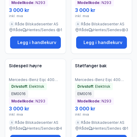
Modellkode:
N293
Modellkode:
N293
3 000 kr
3 000 kr
inkl. mva
inkl. mva
Råde Bilskadesenter AS
Råde Bilskadesenter AS
A
A
Råde
Hentes/Sendes
1
Råde
Hentes/Sendes
3
Legg i handlekurv
Legg i handlekurv
Brukt - god tilstand
Brukt - god tilstand
Bedrift
Bedrift
Sidespeil høyre
Støtfanger bak
Mercedes-Benz
Eqc 400
Mercedes-Benz
Eqc 400
4matic
(
2021
)
4matic
(
2021
)
Drivstoff:
Elektrisk
Drivstoff:
Elektrisk
EM0016
EM0016
Modellkode:
N293
Modellkode:
N293
3 000 kr
3 000 kr
inkl. mva
inkl. mva
Råde Bilskadesenter AS
Råde Bilskadesenter AS
A
A
Råde
Hentes/Sendes
4
Råde
Hentes/Sendes
1