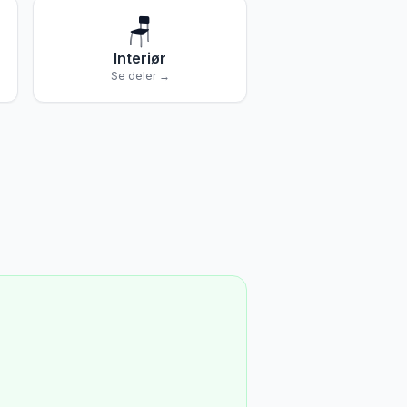
🪑
Interiør
Se deler →