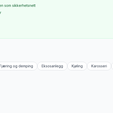
en som sikkerhetsnett
r
Fjæring og demping
Eksosanlegg
Kjøling
Karosseri