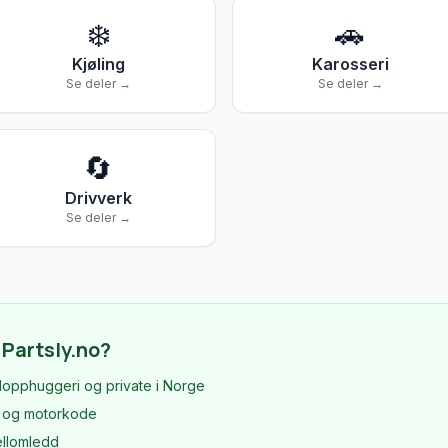
❄️
🚗
Kjøling
Karosseri
Se deler →
Se deler →
🔄
Drivverk
Se deler →
 Partsly.no?
ilopphuggeri og private i Norge
l og motorkode
ellomledd