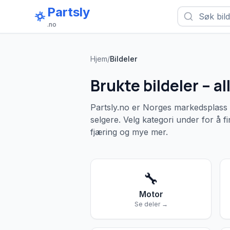
Partsly
.no
Hjem
/
Bildeler
Brukte bildeler – al
Partsly.no er Norges markedsplass f
selgere. Velg kategori under for å fi
fjæring og mye mer.
🔧
Motor
Se deler →