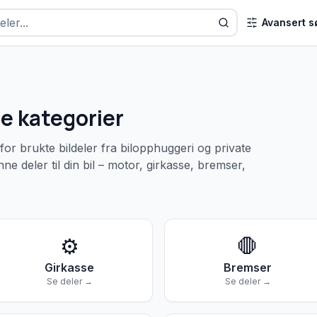
Avansert s
le kategorier
or brukte bildeler fra bilopphuggeri og private
nne deler til din bil – motor, girkasse, bremser,
⚙️
🛑
Girkasse
Bremser
Se deler →
Se deler →