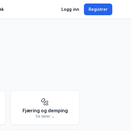
øk
Logg inn
Registrer
🔩
Fjæring og demping
Se deler →