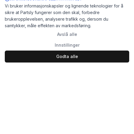
Vi bruker informasjonskapsler og lignende teknologier for å
sikre at Partsly fungerer som den skal, forbedre
brukeropplevelsen, analysere trafikk og, dersom du
samtykker, måle effekten av markedsføring.
Avslå alle
Innstillinger
Godta alle
Logg inn
Registrer
Partsly.no
Finn, kjøp og selg bildeler enkelt for privatpersoner og
bedrifter