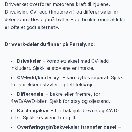
Drivverket overfører motorens kraft til hjulene.
Drivaksler, CV-ledd (knuterøyr) og differensialer er
deler som slites og må byttes – og brukte originaldeler
er ofte et godt alternativ.
Drivverk-deler du finner på Partsly.no:
Drivaksler
– komplett aksel med CV-ledd
inkludert. Sjekk at støvlene er intakte.
CV-ledd/knuterøyr
– kan byttes separat. Sjekk
for sprekker i støvler og fett-lekkasje.
Differensial
– bakre eller fremre, for
4WD/AWD-biler. Sjekk for støy og oljestand.
Kardangaksel
– for bakhjulsdrevne og 4WD-
biler. Sjekk kryssene for spill.
Overføringsgir/bakveksler (transfer case)
–